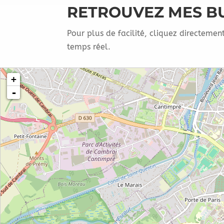
RETROUVEZ MES B
Pour plus de facilité, cliquez directemen
temps réel.
chargement de la carte - veuillez patienter...
+
-