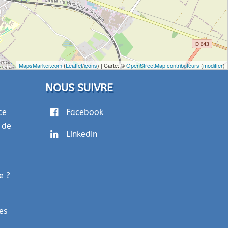
MapsMarker.com
(
Leaflet
/
icons
) | Carte: ©
OpenStreetMap contributeurs
(
modifier
)
NOUS SUIVRE
ce
Facebook
 de
LinkedIn
e ?
es