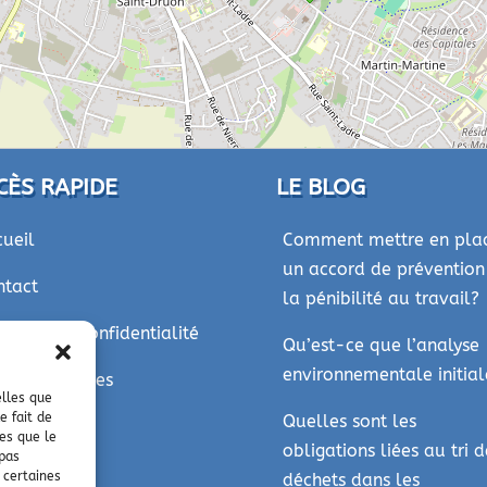
CÈS RAPIDE
LE BLOG
cueil
Comment mettre en pla
un accord de prévention
ntact
la pénibilité au travail?
itique de confidentialité
Qu’est-ce que l’analyse
environnementale initial
ntions légales
elles que
e fait de
Quelles sont les
es que le
obligations liées au tri d
 pas
 certaines
déchets dans les