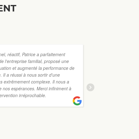
ENT
el, réactif, Patrice a parfaitement
e l'entreprise familial, proposé une
to contact him.
ituation et augmenté la performance de
. Il a réussi à nous sortir d'une
ous extrêmement complexe. Il nous a
VALERIE
de nos espérances. Merci infiniment à
17 OCTO
tervention irréprochable.