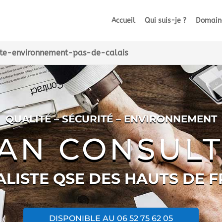
Accueil
Qui suis-je ?
Domaine
ite-environnement-pas-de-calais
QUALITÉ – SÉCURITÉ – ENVIRONNEMENT
GAN CONSULT
ALISTE QSE DES HAUTS DE 
DISPONIBLE AU 06 52 75 62 05